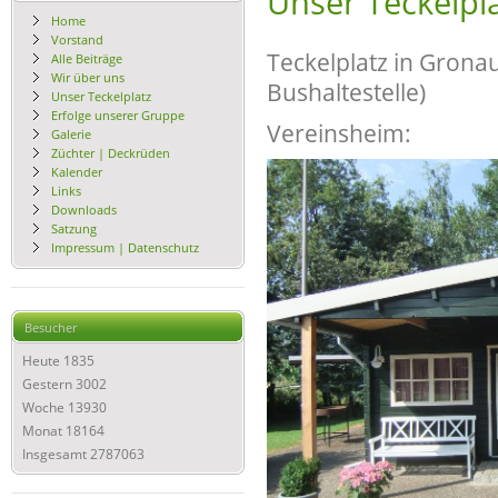
Unser Teckelpl
Home
Vorstand
Teckelplatz in Grona
Alle Beiträge
Wir über uns
Bushaltestelle)
Unser Teckelplatz
Erfolge unserer Gruppe
Vereinsheim:
Galerie
Züchter | Deckrüden
Kalender
Links
Downloads
Satzung
Impressum | Datenschutz
Besucher
Heute
1835
Gestern
3002
Woche
13930
Monat
18164
Insgesamt
2787063