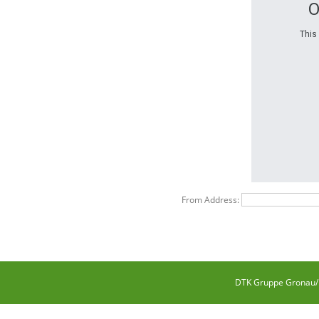
O
This
From Address:
DTK Gruppe Gronau/