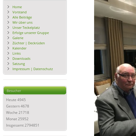
Home
Vorstand
Alle Beiträge
Wir über uns
Unser Teckelplatz
Erfolge unserer Gruppe
Galerie
Züchter | Deckrüden
Kalender
Links
Downloads
Satzung
Impressum | Datenschutz
Besucher
Heute
4945
Gestern
4678
Woche
21718
Monat
25952
Insgesamt
2794851