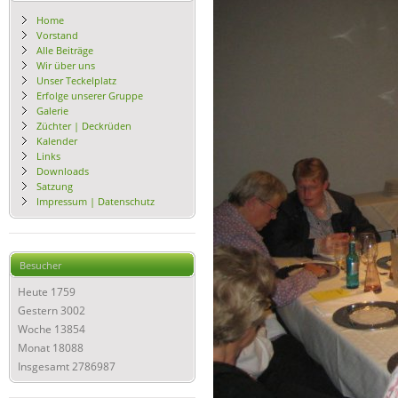
Home
Vorstand
Alle Beiträge
Wir über uns
Unser Teckelplatz
Erfolge unserer Gruppe
Galerie
Züchter | Deckrüden
Kalender
Links
Downloads
Satzung
Impressum | Datenschutz
Besucher
Heute
1759
Gestern
3002
Woche
13854
Monat
18088
Insgesamt
2786987